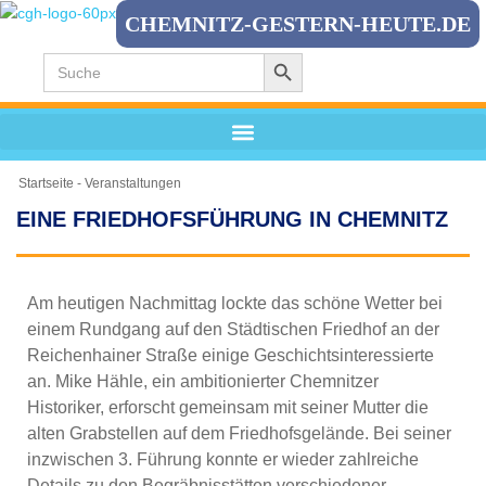
CHEMNITZ-GESTERN-HEUTE.DE
Search Button
Zum
Search
for:
Inhalt
springen
Startseite
-
Veranstaltungen
EINE FRIEDHOFSFÜHRUNG IN CHEMNITZ
Am heutigen Nachmittag lockte das schöne Wetter bei
einem Rundgang auf den Städtischen Friedhof an der
Reichenhainer Straße einige Geschichtsinteressierte
an. Mike Hähle, ein ambitionierter Chemnitzer
Historiker, erforscht gemeinsam mit seiner Mutter die
alten Grabstellen auf dem Friedhofsgelände. Bei seiner
inzwischen 3. Führung konnte er wieder zahlreiche
Details zu den Begräbnisstätten verschiedener