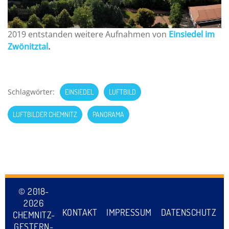
2019 entstanden weitere Aufnahmen von
Einsiedel im
Zwönitztal
.
Schlagwörter:
EINSIEDEL
LUFTBILD
LUFTBILDER CHEMNITZ
PANORAMA
© 2018-
2026
KONTAKT
IMPRESSUM
DATENSCHUTZ
CHEMNITZ-
GESTERN-