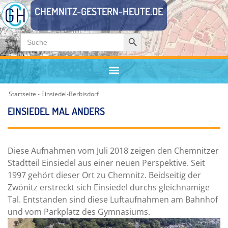
CHEMNITZ-GESTERN-HEUTE.DE
Zum
Search Button
Search
Inhalt
for:
springen
Startseite
-
Einsiedel-Berbisdorf
EINSIEDEL MAL ANDERS
Diese Aufnahmen vom Juli 2018 zeigen den Chemnitzer
Stadtteil Einsiedel aus einer neuen Perspektive. Seit
1997 gehört dieser Ort zu Chemnitz. Beidseitig der
Zwönitz erstreckt sich Einsiedel durchs gleichnamige
Tal. Entstanden sind diese Luftaufnahmen am Bahnhof
und vom Parkplatz des Gymnasiums.