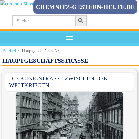
CHEMNITZ-GESTERN-HEUTE.DE
Search Button
Zum
Search
for:
Inhalt
springen
Startseite
-
Hauptgeschäftsstraße
HAUPTGESCHÄFTSSTRASSE
DIE KÖNIGSTRASSE ZWISCHEN DEN W
ELTKRIEGEN